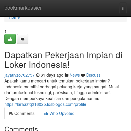
Home
bookmarkeasier
Togg
navi
Home
1
Dapatkan Pekerjaan Impian di
Loker Indonesia!
jayauvzo702757
61 days ago
News
Discuss
Apakah kamu mencari untuk temukan pekerjaan impian?
Indonesia memiliki berbagai peluang kerja yang sangat. Mulai
dari profesional teknologi, pariwisata, hingga administrasi.
Dengan memperkaya keahlian dan pengalamanmu,
https://laraazfq216025.losblogos.com/profile
Comments
Who Upvoted
Comments