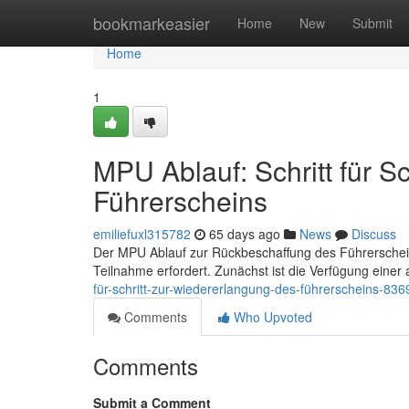
Home
bookmarkeasier
Home
New
Submit
Home
1
MPU Ablauf: Schritt für S
Führerscheins
emiliefuxl315782
65 days ago
News
Discuss
Der MPU Ablauf zur Rückbeschaffung des Führerscheins 
Teilnahme erfordert. Zunächst ist die Verfügung einer 
für-schritt-zur-wiedererlangung-des-führerscheins-83
Comments
Who Upvoted
Comments
Submit a Comment