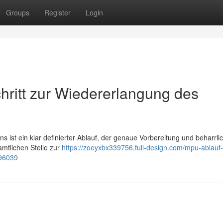
Groups
Register
Login
chritt zur Wiedererlangung des
ist ein klar definierter Ablauf, der genaue Vorbereitung und beharrli
amtlichen Stelle zur
https://zoeyxbx339756.full-design.com/mpu-ablauf-s
696039