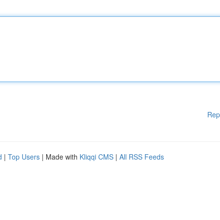
Rep
d
|
Top Users
| Made with
Kliqqi CMS
|
All RSS Feeds