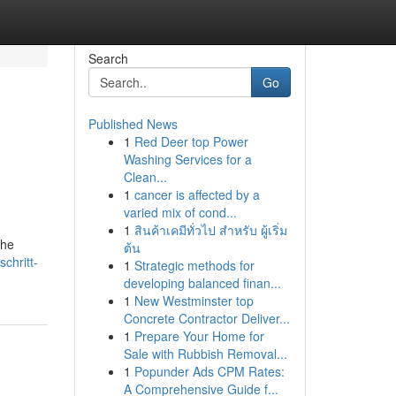
Search
Go
Published News
1
Red Deer top Power
Washing Services for a
Clean...
1
cancer is affected by a
varied mix of cond...
1
สินค้าเคมีทั่วไป สำหรับ ผู้เริ่ม
che
ต้น
chritt-
1
Strategic methods for
developing balanced finan...
1
New Westminster top
Concrete Contractor Deliver...
1
Prepare Your Home for
Sale with Rubbish Removal...
1
Popunder Ads CPM Rates:
A Comprehensive Guide f...