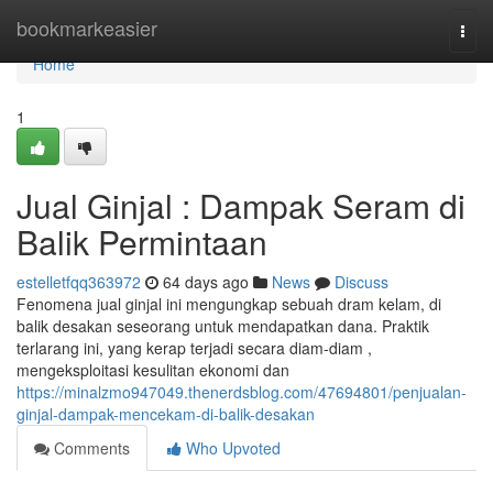
Home
bookmarkeasier
Togg
navi
Home
1
Jual Ginjal : Dampak Seram di
Balik Permintaan
estelletfqq363972
64 days ago
News
Discuss
Fenomena jual ginjal ini mengungkap sebuah dram kelam, di
balik desakan seseorang untuk mendapatkan dana. Praktik
terlarang ini, yang kerap terjadi secara diam-diam ,
mengeksploitasi kesulitan ekonomi dan
https://minalzmo947049.thenerdsblog.com/47694801/penjualan-
ginjal-dampak-mencekam-di-balik-desakan
Comments
Who Upvoted