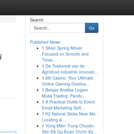
Search
Go
Published News
1
Silver Spring Mover
ร
Focused on Smooth and
Timel...
1
De Toekomst van de
Agrofood Industrie: Innovati...
1
88i Casino: Your Ultimate
Online Gaming Destina...
1
Belajar Analisa Logam
Mulia Trading: Pandu...
1
A Practical Guide to Event
Email Marketing Soft...
1
K2 Natural Sticks Near Me :
Locating & ...
1
Vùng Miền Trung Chuyên
Sờn Đề Dự Đoán Chính Xá...