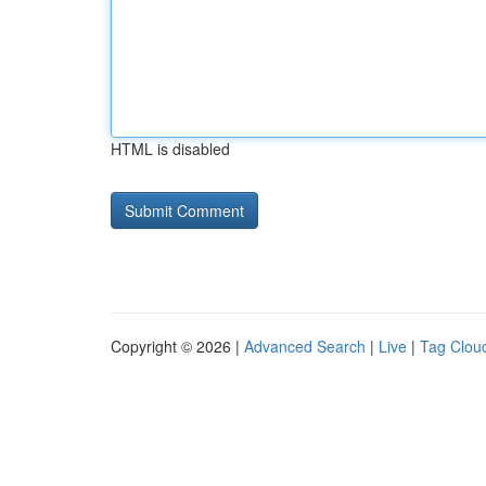
HTML is disabled
Copyright © 2026 |
Advanced Search
|
Live
|
Tag Clou