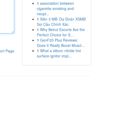
1
association between
cigarette smoking and
neopl...
1
Xiên 3 MB: Dự Đoán XSMB
Soi Cầu Chính Xác
1
Why Beirut Escorts Are the
Perfect Choice for S...
1
GenF20 Plus Reviews:
Does It Really Boost Muscl...
1
What a silicon nitride hot
ort Page
surface ignitor impl...