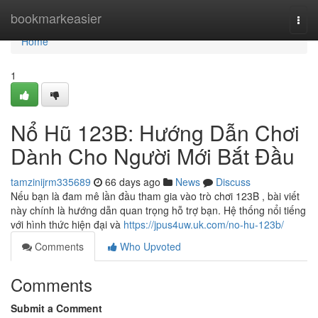
Home
bookmarkeasier
Togg
navi
Home
1
Nổ Hũ 123B: Hướng Dẫn Chơi
Dành Cho Người Mới Bắt Đầu
tamzinijrm335689
66 days ago
News
Discuss
Nếu bạn là đam mê lần đầu tham gia vào trò chơi 123B , bài viết
này chính là hướng dẫn quan trọng hỗ trợ bạn. Hệ thống nổi tiếng
với hình thức hiện đại và
https://jpus4uw.uk.com/no-hu-123b/
Comments
Who Upvoted
Comments
Submit a Comment