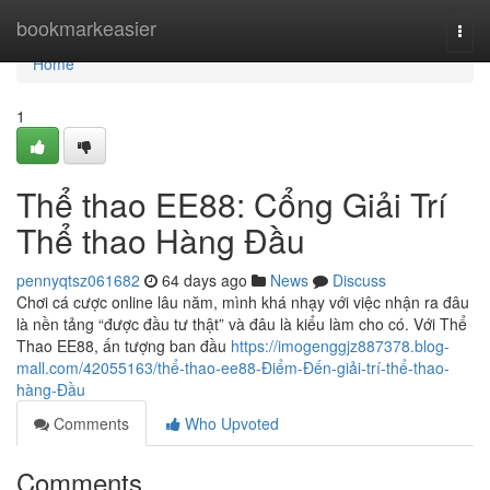
Home
bookmarkeasier
Togg
navi
Home
1
Thể thao EE88: Cổng Giải Trí
Thể thao Hàng Đầu
pennyqtsz061682
64 days ago
News
Discuss
Chơi cá cược online lâu năm, mình khá nhạy với việc nhận ra đâu
là nền tảng “được đầu tư thật” và đâu là kiểu làm cho có. Với Thể
Thao EE88, ấn tượng ban đầu
https://imogenggjz887378.blog-
mall.com/42055163/thể-thao-ee88-Điểm-Đến-giải-trí-thể-thao-
hàng-Đầu
Comments
Who Upvoted
Comments