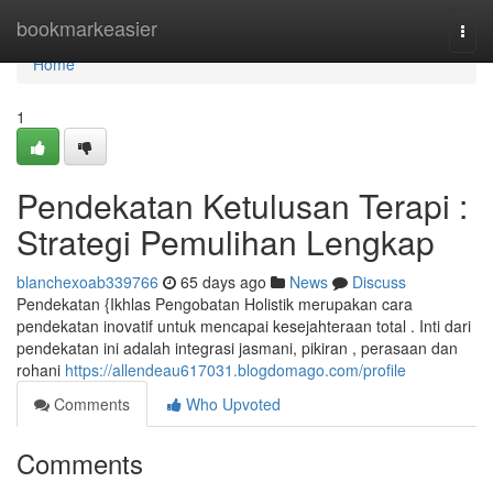
Home
bookmarkeasier
Togg
navi
Home
1
Pendekatan Ketulusan Terapi :
Strategi Pemulihan Lengkap
blanchexoab339766
65 days ago
News
Discuss
Pendekatan {Ikhlas Pengobatan Holistik merupakan cara
pendekatan inovatif untuk mencapai kesejahteraan total . Inti dari
pendekatan ini adalah integrasi jasmani, pikiran , perasaan dan
rohani
https://allendeau617031.blogdomago.com/profile
Comments
Who Upvoted
Comments