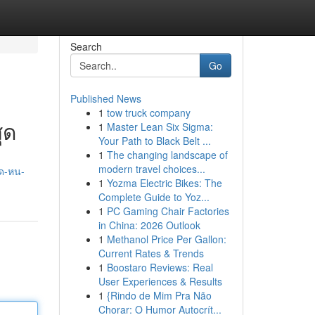
Search
Go
Published News
1
tow truck company
ุด
1
Master Lean Six Sigma:
Your Path to Black Belt ...
1
The changing landscape of
modern travel choices...
/ด-หน-
1
Yozma Electric Bikes: The
Complete Guide to Yoz...
1
PC Gaming Chair Factories
in China: 2026 Outlook
1
Methanol Price Per Gallon:
Current Rates & Trends
1
Boostaro Reviews: Real
User Experiences & Results
1
{Rindo de Mim Pra Não
Chorar: O Humor Autocrít...