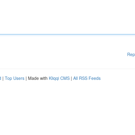
Rep
d
|
Top Users
| Made with
Kliqqi CMS
|
All RSS Feeds