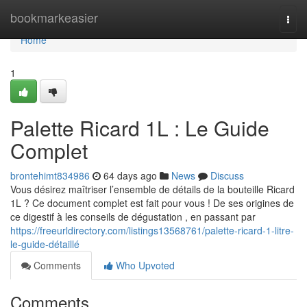
Home
bookmarkeasier
Togg
navi
Home
1
Palette Ricard 1L : Le Guide
Complet
brontehimt834986
64 days ago
News
Discuss
Vous désirez maîtriser l’ensemble de détails de la bouteille Ricard
1L ? Ce document complet est fait pour vous ! De ses origines de
ce digestif à les conseils de dégustation , en passant par
https://freeurldirectory.com/listings13568761/palette-ricard-1-litre-
le-guide-détaillé
Comments
Who Upvoted
Comments