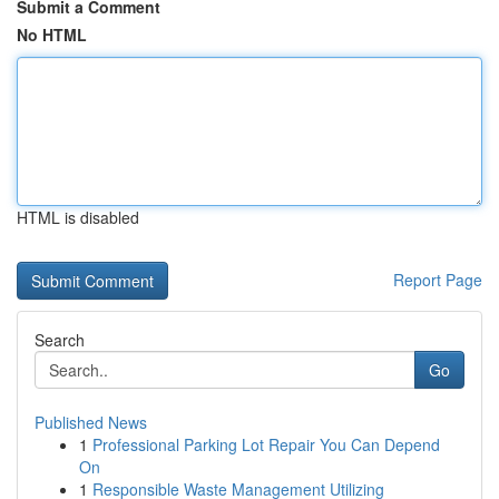
Submit a Comment
No HTML
HTML is disabled
Report Page
Search
Go
Published News
1
Professional Parking Lot Repair You Can Depend
On
1
Responsible Waste Management Utilizing