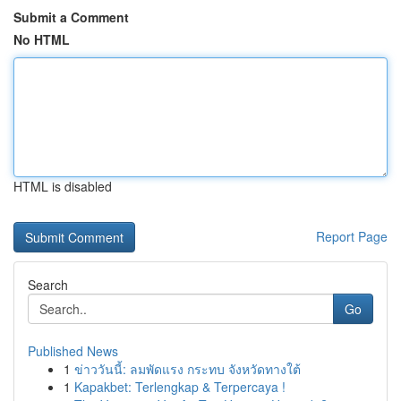
Submit a Comment
No HTML
HTML is disabled
Report Page
Search
Go
Published News
1
ข่าววันนี้: ลมพัดแรง กระทบ จังหวัดทางใต้
1
Kapakbet: Terlengkap & Terpercaya !