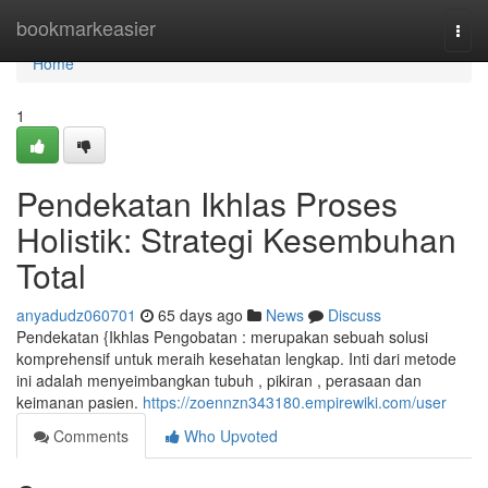
Home
bookmarkeasier
Togg
navi
Home
1
Pendekatan Ikhlas Proses
Holistik: Strategi Kesembuhan
Total
anyadudz060701
65 days ago
News
Discuss
Pendekatan {Ikhlas Pengobatan : merupakan sebuah solusi
komprehensif untuk meraih kesehatan lengkap. Inti dari metode
ini adalah menyeimbangkan tubuh , pikiran , perasaan dan
keimanan pasien.
https://zoennzn343180.empirewiki.com/user
Comments
Who Upvoted