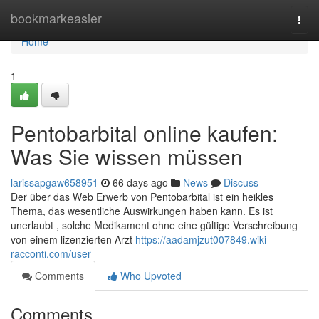
Home
bookmarkeasier
Togg
navi
Home
1
Pentobarbital online kaufen:
Was Sie wissen müssen
larissapgaw658951
66 days ago
News
Discuss
Der über das Web Erwerb von Pentobarbital ist ein heikles
Thema, das wesentliche Auswirkungen haben kann. Es ist
unerlaubt , solche Medikament ohne eine gültige Verschreibung
von einem lizenzierten Arzt
https://aadamjzut007849.wiki-
racconti.com/user
Comments
Who Upvoted
Comments