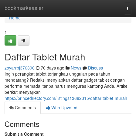
Home
bookmarkeasier
Togg
navi
Home
1
Daftar Tablet Murah
zoyarrpj376396
76 days ago
News
Discuss
Ingin perangkat tablet terjangkau unggulan pada tahun
mendatang? Redaksi menyiapkan daftar gadget tablet dengan
performa memadai tanpa harus menguras kantong Anda. Artikel
berikut menyajikan
https://princedirectory.com/listings13662315/daftar-tablet-murah
Comments
Who Upvoted
Comments
Submit a Comment