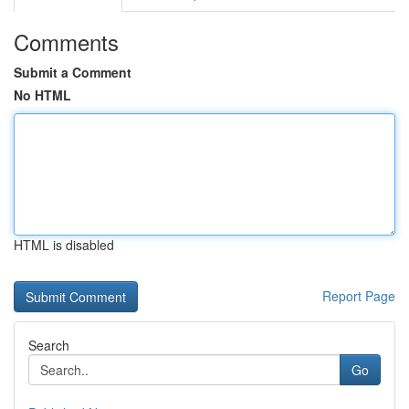
Comments
Submit a Comment
No HTML
HTML is disabled
Report Page
Search
Go