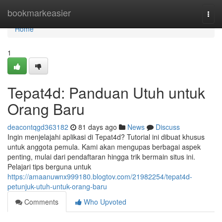
Home
bookmarkeasier
Togg
navi
Home
1
Tepat4d: Panduan Utuh untuk
Orang Baru
deacontqgd363182
81 days ago
News
Discuss
Ingin menjelajahi aplikasi di Tepat4d? Tutorial ini dibuat khusus
untuk anggota pemula. Kami akan mengupas berbagai aspek
penting, mulai dari pendaftaran hingga trik bermain situs ini.
Pelajari tips berguna untuk
https://amaanuwnx999180.blogtov.com/21982254/tepat4d-
petunjuk-utuh-untuk-orang-baru
Comments
Who Upvoted