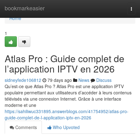
Home
bookmarkeasier
Togg
navi
Home
1
Atlas Pro : Guide complet de
l’application IPTV en 2026
sidneyfede106812
79 days ago
News
Discuss
Qu’est-ce que Atlas Pro ? Atlas Pro est une application IPTV
populaire permettant aux utilisateurs d’accéder à leurs contenus
télévisés via une connexion Internet. Grâce à une interface
moderne et une
https://sahiliwuc331895.answerblogs.com/41754952/atlas-pro-
guide-complet-de-l-application-iptv-en-2026
Comments
Who Upvoted