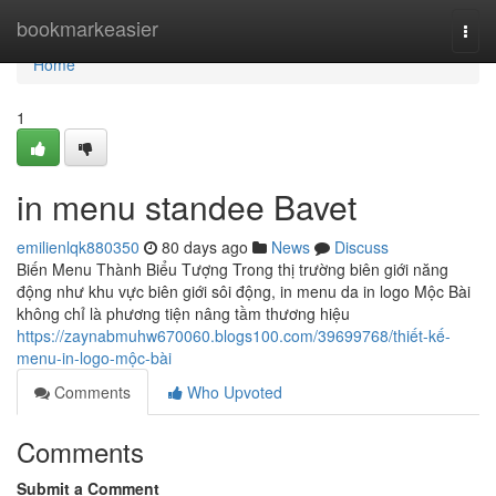
Home
bookmarkeasier
Togg
navi
Home
1
in menu standee Bavet
emilienlqk880350
80 days ago
News
Discuss
Biến Menu Thành Biểu Tượng Trong thị trường biên giới năng
động như khu vực biên giới sôi động, in menu da in logo Mộc Bài
không chỉ là phương tiện nâng tầm thương hiệu
https://zaynabmuhw670060.blogs100.com/39699768/thiết-kế-
menu-in-logo-mộc-bài
Comments
Who Upvoted
Comments
Submit a Comment