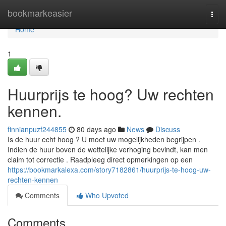
Home
bookmarkeasier
Togg
navi
Home
1
Huurprijs te hoog? Uw rechten
kennen.
finnianpuzf244855
80 days ago
News
Discuss
Is de huur echt hoog ? U moet uw mogelijkheden begrijpen .
Indien de huur boven de wettelijke verhoging bevindt, kan men
claim tot correctie . Raadpleeg direct opmerkingen op een
https://bookmarkalexa.com/story7182861/huurprijs-te-hoog-uw-
rechten-kennen
Comments
Who Upvoted
Comments