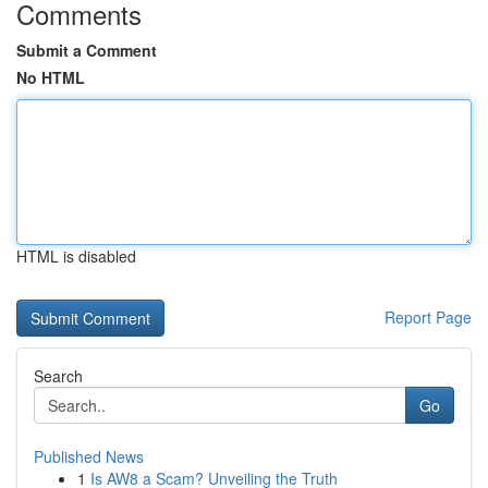
Comments
Submit a Comment
No HTML
HTML is disabled
Report Page
Search
Go
Published News
1
Is AW8 a Scam? Unveiling the Truth