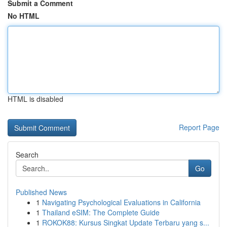
Submit a Comment
No HTML
HTML is disabled
Report Page
Search
Go
Published News
1
Navigating Psychological Evaluations in California
1
Thailand eSIM: The Complete Guide
1
ROKOK88: Kursus Singkat Update Terbaru yang s...