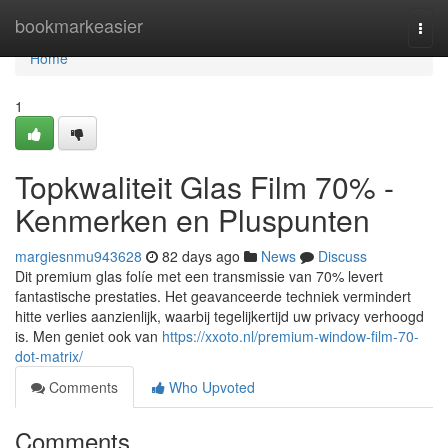
Home
bookmarkeasier
Togg
navi
Home
1
Topkwaliteit Glas Film 70% -
Kenmerken en Pluspunten
margiesnmu943628
82 days ago
News
Discuss
Dit premium glas folíe met een transmissie van 70% levert
fantastische prestaties. Het geavanceerde techniek vermindert
hitte verlies aanzienlijk, waarbij tegelijkertijd uw privacy verhoogd
is. Men geniet ook van
https://xxoto.nl/premium-window-film-70-
dot-matrix/
Comments
Who Upvoted
Comments