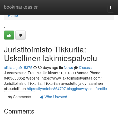
Home
bookmarkeasier
Togg
navi
Home
1
Juristitoimisto Tikkurila:
Uskollinen lakimiespalvelu
aliciafagu915375
82 days ago
News
Discuss
Juristitoimisto Tikkurila Unikkotie 16, 01300 Vantaa Phone:
0403638052 Website: https://www.lakitoimistotvantaa.com/
Juristitoimisto Tikkurila, Tikkurilan arvostettu ja dynaaminen
oikeudellinen
https://flynntnbs864797.blogginaway.com/profile
Comments
Who Upvoted
Comments