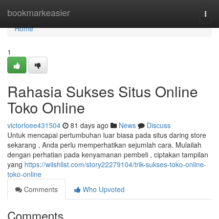
Home
bookmarkeasier
Togg
navi
Home
1
Rahasia Sukses Situs Online
Toko Online
victorloee431504
81 days ago
News
Discuss
Untuk mencapai pertumbuhan luar biasa pada situs daring store
sekarang , Anda perlu memperhatikan sejumlah cara. Mulailah
dengan perhatian pada kenyamanan pembeli , ciptakan tampilan
yang
https://wiishlist.com/story22279104/trik-sukses-toko-online-
toko-online
Comments
Who Upvoted
Comments