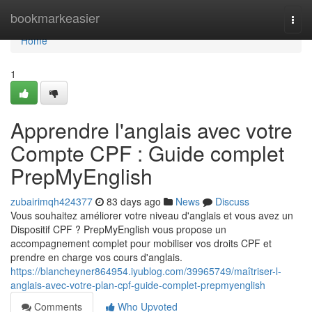
Home
bookmarkeasier
Togg
navi
Home
1
Apprendre l'anglais avec votre
Compte CPF : Guide complet
PrepMyEnglish
zubairimqh424377
83 days ago
News
Discuss
Vous souhaitez améliorer votre niveau d'anglais et vous avez un
Dispositif CPF ? PrepMyEnglish vous propose un
accompagnement complet pour mobiliser vos droits CPF et
prendre en charge vos cours d'anglais.
https://blancheyner864954.iyublog.com/39965749/maîtriser-l-
anglais-avec-votre-plan-cpf-guide-complet-prepmyenglish
Comments
Who Upvoted