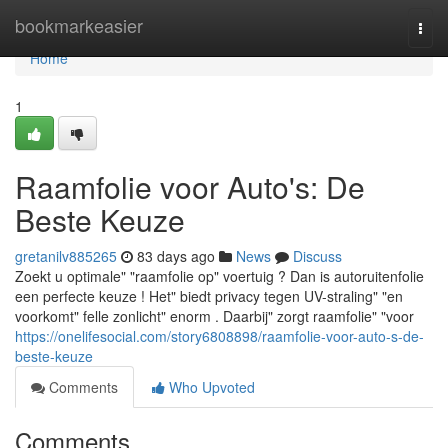
Home
bookmarkeasier
Togg
navi
Home
1
Raamfolie voor Auto's: De
Beste Keuze
gretanilv885265
83 days ago
News
Discuss
Zoekt u optimale" "raamfolie op" voertuig ? Dan is autoruitenfolie
een perfecte keuze ! Het" biedt privacy tegen UV-straling" "en
voorkomt" felle zonlicht" enorm . Daarbij" zorgt raamfolie" "voor
https://onelifesocial.com/story6808898/raamfolie-voor-auto-s-de-
beste-keuze
Comments
Who Upvoted
Comments