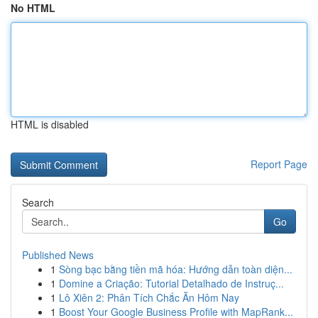
No HTML
HTML is disabled
Report Page
Search
Go
Published News
1
Sòng bạc bằng tiền mã hóa: Hướng dẫn toàn diện...
1
Domine a Criação: Tutorial Detalhado de Instruç...
1
Lô Xiên 2: Phân Tích Chắc Ăn Hôm Nay
1
Boost Your Google Business Profile with MapRank...