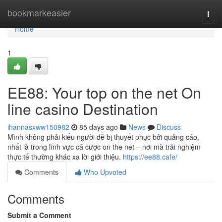
Home
bookmarkeasier
Togg
navi
Home
1
EE88: Your top on the net On
line casino Destination
ihannasxww150982
85 days ago
News
Discuss
Mình không phải kiểu người dễ bị thuyết phục bởi quảng cáo,
nhất là trong lĩnh vực cá cược on the net – nơi mà trải nghiệm
thực tế thường khác xa lời giới thiệu.
https://ee88.cafe/
Comments
Who Upvoted
Comments
Submit a Comment