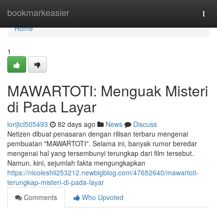
Home
bookmarkeasier
Togg
navi
Home
1
MAWARTOTI: Menguak Misteri
di Pada Layar
lorijtcl505493
82 days ago
News
Discuss
Netizen dibuat penasaran dengan rilisan terbaru mengenai
pembuatan "MAWARTOTI". Selama ini, banyak rumor beredar
mengenai hal yang tersembunyi terungkap dari film tersebut.
Namun, kini, sejumlah fakta mengungkapkan
https://nicoleshli253212.newbigblog.com/47652640/mawartoti-
terungkap-misteri-di-pada-layar
Comments
Who Upvoted