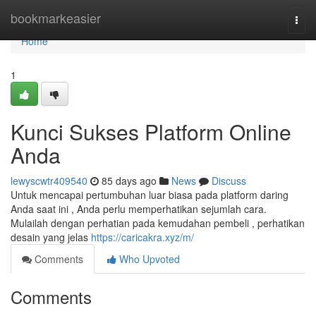
Home
bookmarkeasier
Togg
navi
Home
1
Kunci Sukses Platform Online
Anda
lewyscwtr409540
85 days ago
News
Discuss
Untuk mencapai pertumbuhan luar biasa pada platform daring
Anda saat ini , Anda perlu memperhatikan sejumlah cara.
Mulailah dengan perhatian pada kemudahan pembeli , perhatikan
desain yang jelas
https://caricakra.xyz/m/
Comments
Who Upvoted
Comments