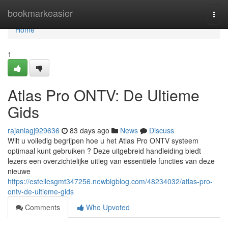
Home
bookmarkeasier
Togg
navi
Home
1
Atlas Pro ONTV: De Ultieme
Gids
rajaniagj929636
83 days ago
News
Discuss
Wilt u volledig begrijpen hoe u het Atlas Pro ONTV systeem
optimaal kunt gebruiken ? Deze uitgebreid handleiding biedt
lezers een overzichtelijke uitleg van essentiële functies van deze
nieuwe
https://estellesgmt347256.newbigblog.com/48234032/atlas-pro-
ontv-de-ultieme-gids
Comments
Who Upvoted