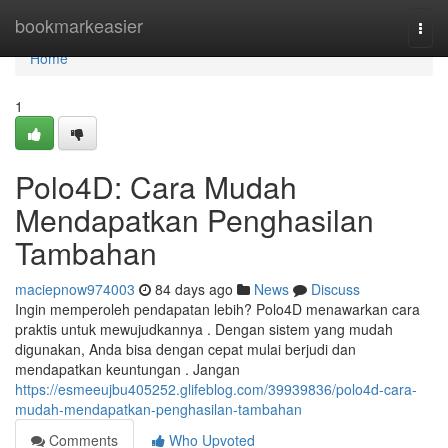
Home
bookmarkeasier
Togg
navi
Home
1
Polo4D: Cara Mudah
Mendapatkan Penghasilan
Tambahan
maciepnow974003
84 days ago
News
Discuss
Ingin memperoleh pendapatan lebih? Polo4D menawarkan cara
praktis untuk mewujudkannya . Dengan sistem yang mudah
digunakan, Anda bisa dengan cepat mulai berjudi dan
mendapatkan keuntungan . Jangan
https://esmeeujbu405252.glifeblog.com/39939836/polo4d-cara-
mudah-mendapatkan-penghasilan-tambahan
Comments
Who Upvoted