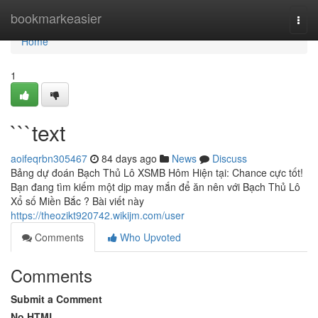
Home
bookmarkeasier
Togg
navi
Home
1
```text
aoifeqrbn305467
84 days ago
News
Discuss
Bảng dự đoán Bạch Thủ Lô XSMB Hôm Hiện tại: Chance cực tốt!
Bạn đang tìm kiếm một dịp may mắn để ăn nên với Bạch Thủ Lô
Xổ số Miền Bắc ? Bài viết này
https://theozikt920742.wikijm.com/user
Comments
Who Upvoted
Comments
Submit a Comment
No HTML