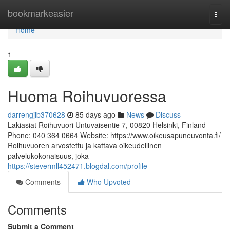
Home
bookmarkeasier
Togg
navi
Home
1
Huoma Roihuvuoressa
darrengjib370628
85 days ago
News
Discuss
Lakiasiat Roihuvuori Untuvaisentie 7, 00820 Helsinki, Finland
Phone: 040 364 0664 Website: https://www.oikeusapuneuvonta.fi/
Roihuvuoren arvostettu ja kattava oikeudellinen
palvelukokonaisuus, joka
https://stevermll452471.blogdal.com/profile
Comments
Who Upvoted
Comments
Submit a Comment