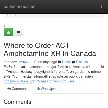
Home
bookmarkeasier
Togg
navi
Home
1
Where to Order ACT
Amphetamine XR in Canada
orlandovksz045066
85 days ago
News
Discuss
Parfait ! Je vais maintenant rédiger l’article suivant avec le mot-clé
: **Acheter Ecstasy (copyright) à Toronto**, en gardant le même
style **commercial, informatif et adapté au public canadien
https://emilytubx882575.hazeronwiki.com/user
Comments
Who Upvoted
Comments