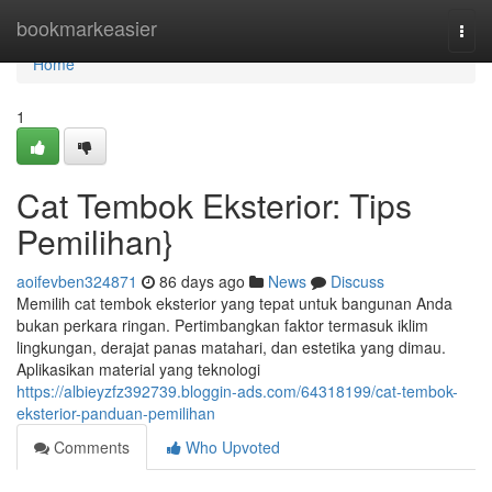
Home
bookmarkeasier
Togg
navi
Home
1
Cat Tembok Eksterior: Tips
Pemilihan}
aoifevben324871
86 days ago
News
Discuss
Memilih cat tembok eksterior yang tepat untuk bangunan Anda
bukan perkara ringan. Pertimbangkan faktor termasuk iklim
lingkungan, derajat panas matahari, dan estetika yang dimau.
Aplikasikan material yang teknologi
https://albieyzfz392739.bloggin-ads.com/64318199/cat-tembok-
eksterior-panduan-pemilihan
Comments
Who Upvoted