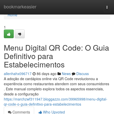
Home
bookmarkeasier
Togg
navi
Home
1
Menu Digital QR Code: O Guia
Definitivo para
Estabelecimentos
allenhahx096717
86 days ago
News
Discuss
A adoção de cardápios online via QR Code revolucionou a
experiência como restaurantes atendem com seus consumidores
. Este manual completo explora todos os aspectos essenciais,
desde a configuração
https://marchzwf311947.bloggazzo.com/39965998/menu-digital-
qr-code-o-guia-definitivo-para-estabelecimentos
Comments
Who Upvoted