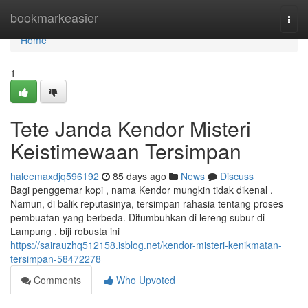
Home
bookmarkeasier
Togg
navi
Home
1
Tete Janda Kendor Misteri
Keistimewaan Tersimpan
haleemaxdjq596192
85 days ago
News
Discuss
Bagi penggemar kopi , nama Kendor mungkin tidak dikenal .
Namun, di balik reputasinya, tersimpan rahasia tentang proses
pembuatan yang berbeda. Ditumbuhkan di lereng subur di
Lampung , biji robusta ini
https://sairauzhq512158.isblog.net/kendor-misteri-kenikmatan-
tersimpan-58472278
Comments
Who Upvoted