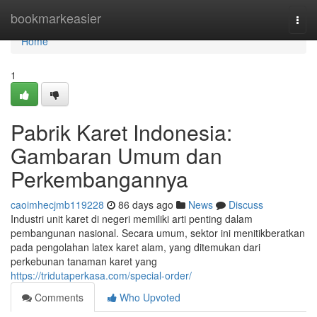
Home
bookmarkeasier
Togg
navi
Home
1
Pabrik Karet Indonesia:
Gambaran Umum dan
Perkembangannya
caoimhecjmb119228
86 days ago
News
Discuss
Industri unit karet di negeri memiliki arti penting dalam
pembangunan nasional. Secara umum, sektor ini menitikberatkan
pada pengolahan latex karet alam, yang ditemukan dari
perkebunan tanaman karet yang
https://tridutaperkasa.com/special-order/
Comments
Who Upvoted