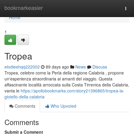
Home
bookmarkeasier
Togg
navi
Home
1
Tropea
elodieehqq222002
89 days ago
News
Discuss
Tropea, celebre come la Perla della regione Calabria , propone
un'esperienza straordinaria ai amanti del viaggio. Questa
affascinante località arroccata sulla Costa Tirrenica della Calabria,
vanta le
https://apollobookmarks.com/story21396865/tropea-la-
gioiello-della-calabria
Comments
Who Upvoted
Comments
Submit a Comment