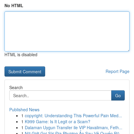
No HTML
HTML is disabled
Report Page
Search
Go
Published News
1
copyright: Understanding This Powerful Pain Med...
1
K999 Game: Is It Legit or a Scam?
1
Dalaman Uygun Transfer ile VIP Havalimanı, Feth...
1
Nữ Giới Gọi Sài Địa Phương Ẩn Sau Vẻ Quyến Rũ