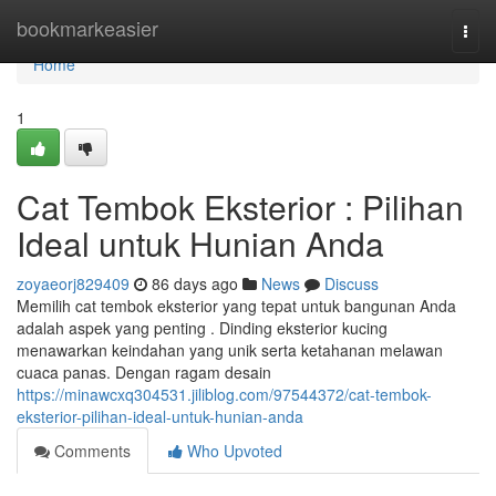
Home
bookmarkeasier
Togg
navi
Home
1
Cat Tembok Eksterior : Pilihan
Ideal untuk Hunian Anda
zoyaeorj829409
86 days ago
News
Discuss
Memilih cat tembok eksterior yang tepat untuk bangunan Anda
adalah aspek yang penting . Dinding eksterior kucing
menawarkan keindahan yang unik serta ketahanan melawan
cuaca panas. Dengan ragam desain
https://minawcxq304531.jiliblog.com/97544372/cat-tembok-
eksterior-pilihan-ideal-untuk-hunian-anda
Comments
Who Upvoted