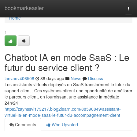
Home
bookmarkeasier
Togg
navi
Home
1
Chatbot IA en mode SaaS : Le
futur du service client ?
ianvaev406508
88 days ago
News
Discuss
Les assistants virtuels déployés en SaaS transforment le futur du
support client . Ces systèmes offrent une opportunité de améliorer
le parcours client, en fournissant une assistance immédiate
24h/24
https://zaynssvl173217.blog2learn.com/88590849/assistant-
virtuel-ia-en-mode-saas-le-futur-du-accompagnement-client
Comments
Who Upvoted