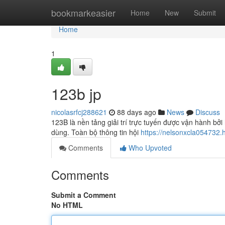
Home
bookmarkeasier
Home
New
Submit
Home
1
123b jp
nicolasrfcj288621
88 days ago
News
Discuss
123B là nền tảng giải trí trực tuyến được vận hành bởi
dùng. Toàn bộ thông tin hội
https://nelsonxcla054732
Comments
Who Upvoted
Comments
Submit a Comment
No HTML