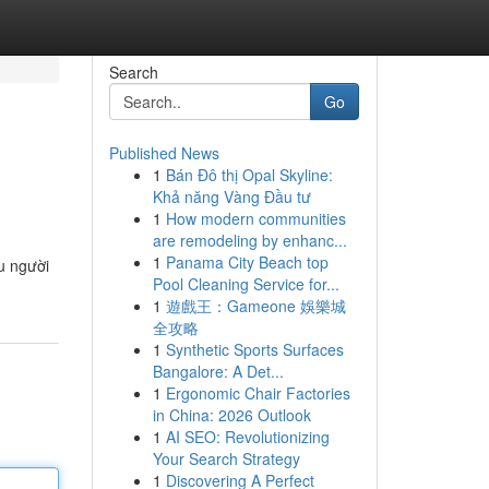
Search
Go
Published News
1
Bán Đô thị Opal Skyline:
Khả năng Vàng Đầu tư
1
How modern communities
are remodeling by enhanc...
1
Panama City Beach top
ệu người
Pool Cleaning Service for...
1
遊戲王：Gameone 娛樂城
全攻略
1
Synthetic Sports Surfaces
Bangalore: A Det...
1
Ergonomic Chair Factories
in China: 2026 Outlook
1
AI SEO: Revolutionizing
Your Search Strategy
1
Discovering A Perfect