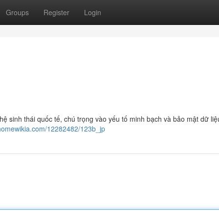
Groups
Register
Login
 hệ sinh thái quốc tế, chú trọng vào yếu tố minh bạch và bảo mật dữ li
.homewikia.com/12282482/123b_jp