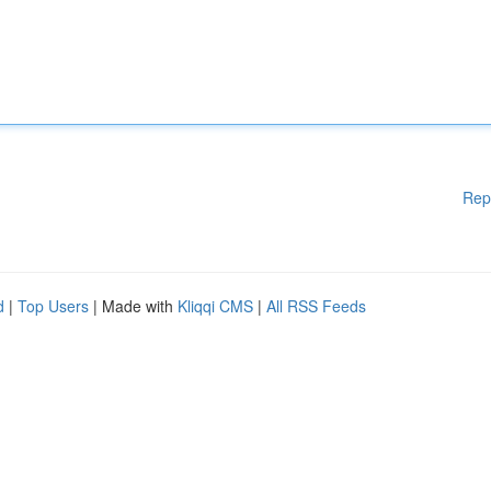
Rep
d
|
Top Users
| Made with
Kliqqi CMS
|
All RSS Feeds