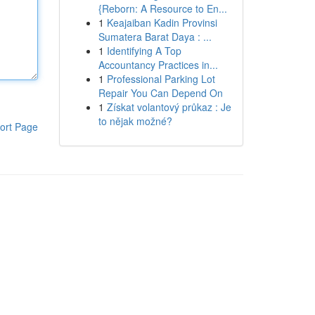
{Reborn: A Resource to En...
1
Keajaiban Kadin Provinsi
Sumatera Barat Daya : ...
1
Identifying A Top
Accountancy Practices in...
1
Professional Parking Lot
Repair You Can Depend On
1
Získat volantový průkaz : Je
to nějak možné?
ort Page