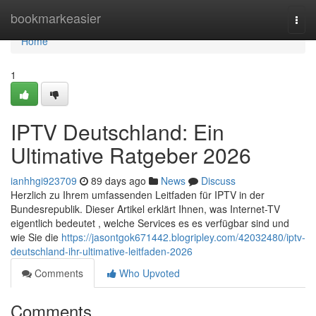
Home
bookmarkeasier
Togg
navi
Home
1
IPTV Deutschland: Ein
Ultimative Ratgeber 2026
ianhhgi923709
89 days ago
News
Discuss
Herzlich zu Ihrem umfassenden Leitfaden für IPTV in der
Bundesrepublik. Dieser Artikel erklärt Ihnen, was Internet-TV
eigentlich bedeutet , welche Services es es verfügbar sind und
wie Sie die
https://jasontgok671442.blogripley.com/42032480/iptv-
deutschland-ihr-ultimative-leitfaden-2026
Comments
Who Upvoted
Comments