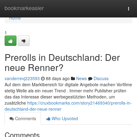
Home
bookmarkeasier
Togg
navi
Home
1
Prerolls in Deutschland: Der
neue Renner?
xanderrevj223593
88 days ago
News
Discuss
Auf dem dem Marktbereich für digitale Angebote machen Vorfilme
stetig Welle als ein neuer Trend . Immer mehr Publisher prüfen
das das Interesse dieser werbegestützten Methoden, um
zusätzliche
https://cruxbookmarks.com/story21469340/prerolls-in-
deutschland-der-neue-renner
Comments
Who Upvoted
Comments