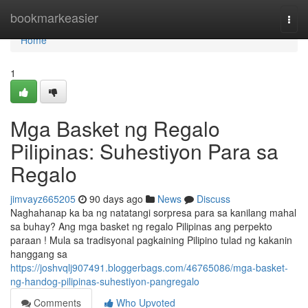
Home
bookmarkeasier
Togg
navi
Home
1
Mga Basket ng Regalo
Pilipinas: Suhestiyon Para sa
Regalo
jimvayz665205
90 days ago
News
Discuss
Naghahanap ka ba ng natatangi sorpresa para sa kanilang mahal
sa buhay? Ang mga basket ng regalo Pilipinas ang perpekto
paraan ! Mula sa tradisyonal pagkaining Pilipino tulad ng kakanin
hanggang sa
https://joshvqlj907491.bloggerbags.com/46765086/mga-basket-
ng-handog-pilipinas-suhestiyon-pangregalo
Comments
Who Upvoted