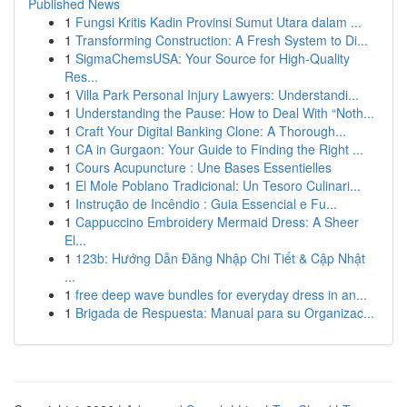
Published News
1
Fungsi Kritis Kadin Provinsi Sumut Utara dalam ...
1
Transforming Construction: A Fresh System to Di...
1
SigmaChemsUSA: Your Source for High-Quality
Res...
1
Villa Park Personal Injury Lawyers: Understandi...
1
Understanding the Pause: How to Deal With “Noth...
1
Craft Your Digital Banking Clone: A Thorough...
1
CA in Gurgaon: Your Guide to Finding the Right ...
1
Cours Acupuncture : Une Bases Essentielles
1
El Mole Poblano Tradicional: Un Tesoro Culinari...
1
Instrução de Incêndio : Guia Essencial e Fu...
1
Cappuccino Embroidery Mermaid Dress: A Sheer
El...
1
123b: Hướng Dẫn Đăng Nhập Chi Tiết & Cập Nhật
...
1
free deep wave bundles for everyday dress in an...
1
Brigada de Respuesta: Manual para su Organizac...