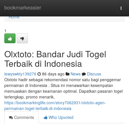
Home
bookmarkeasier
Togg
navi
Home
1
Olxtoto: Bandar Judi Togel
Terbaik di Indonesia
lewyswkty139276
86 days ago
News
Discuss
Olxtoto hadir sebagai rekomendasi nomor satu bagi penggemar
permainan di Indonesia . Situs ini menawarkan kesempatan
memuaskan dengan keamanan optimal. Dapatkan pasaran togel
terlengkap, promo menarik,
https://bookmarkinglife.com/story7062931/olxtoto-agen-
permainan-togel-terbaik-di-indonesia
Comments
Who Upvoted