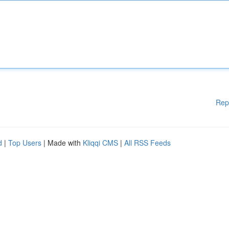
Rep
d
|
Top Users
| Made with
Kliqqi CMS
|
All RSS Feeds