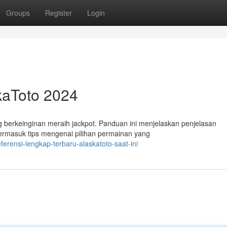
Groups
Register
Login
kaToto 2024
berkeinginan meraih jackpot. Panduan ini menjelaskan penjelasan
termasuk tips mengenai pilihan permainan yang
rensi-lengkap-terbaru-alaskatoto-saat-ini