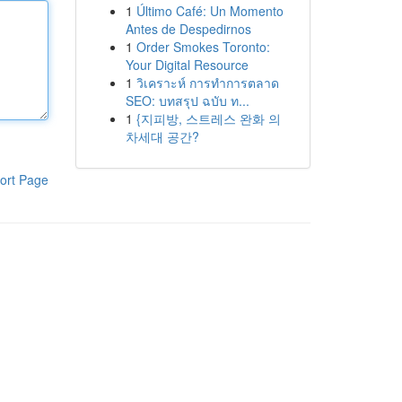
1
Último Café: Un Momento
Antes de Despedirnos
1
Order Smokes Toronto:
Your Digital Resource
1
วิเคราะห์ การทำการตลาด
SEO: บทสรุป ฉบับ ท...
1
{지피방, 스트레스 완화 의
차세대 공간?
ort Page