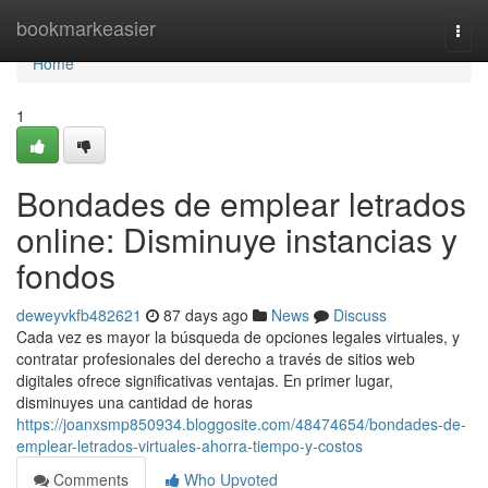
Home
bookmarkeasier
Togg
navi
Home
1
Bondades de emplear letrados
online: Disminuye instancias y
fondos
deweyvkfb482621
87 days ago
News
Discuss
Cada vez es mayor la búsqueda de opciones legales virtuales, y
contratar profesionales del derecho a través de sitios web
digitales ofrece significativas ventajas. En primer lugar,
disminuyes una cantidad de horas
https://joanxsmp850934.bloggosite.com/48474654/bondades-de-
emplear-letrados-virtuales-ahorra-tiempo-y-costos
Comments
Who Upvoted