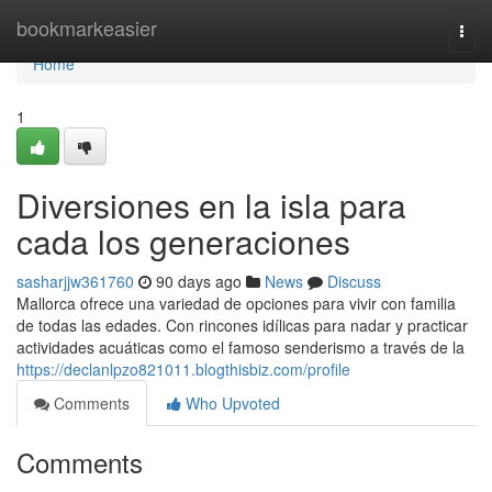
Home
bookmarkeasier
Togg
navi
Home
1
Diversiones en la isla para
cada los generaciones
sasharjjw361760
90 days ago
News
Discuss
Mallorca ofrece una variedad de opciones para vivir con familia
de todas las edades. Con rincones idílicas para nadar y practicar
actividades acuáticas como el famoso senderismo a través de la
https://declanlpzo821011.blogthisbiz.com/profile
Comments
Who Upvoted
Comments