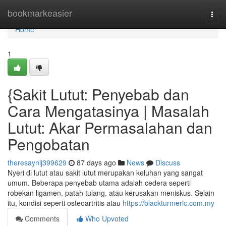
Home
bookmarkeasier
Togg
navi
Home
1
{Sakit Lutut: Penyebab dan
Cara Mengatasinya | Masalah
Lutut: Akar Permasalahan dan
Pengobatan
theresaynlj399629
87 days ago
News
Discuss
Nyeri di lutut atau sakit lutut merupakan keluhan yang sangat
umum. Beberapa penyebab utama adalah cedera seperti
robekan ligamen, patah tulang, atau kerusakan meniskus. Selain
itu, kondisi seperti osteoartritis atau
https://blackturmeric.com.my
Comments
Who Upvoted